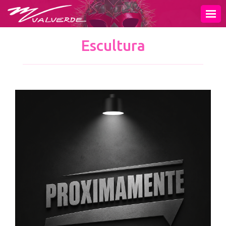
INICIO
MURAL
Escultura
PINTURA
ESCULTURA
OBRA GRÁFICA
EXPOSICIONES
VIDEOS
PUBLICACIONES
TIENDA